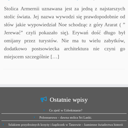
Stolica Armernii uznawana jest za jedną z najstarszych
stolic świata. Jej nazwa wywodzi się prawdopodobnie od
słów jakie wypowiedział Noe schodząc z góry Ararat ( ”
Jerewać” czyli pokazało się). Erywań dość długo był
omijany przez turystów. Nie ma tu wielu zabytków,
dodatkowo postsowiecka architektura nie czyni go
miejscem szczególnie […]
Ostatnie wpisy
Co zjeść w Uzbekistanie?
Polonnaruwa – dawna stolica Sri Lanki.
Szlakiem przydrożnych krzyży i kapliczek w Taszowie – kamienne świadectwa historii