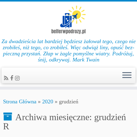
Za dwadzieścia lat bar­dziej będziesz żałował te­go, cze­go nie
zro­biłeś, niż te­go, co zro­biłeś. Więc od­wiąż li­ny, opuść bez­
pie­czną przys­tań. Złap w żag­le po­myślne wiat­ry. Podróżuj,
śnij, odkrywaj. Mark Twain
Strona Główna
»
2020
»
grudzień
Archiwa miesięczne:
grudzień
R