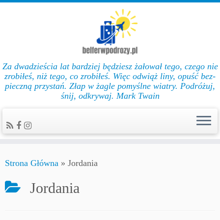
Za dwadzieścia lat bar­dziej będziesz żałował te­go, cze­go nie
zro­biłeś, niż te­go, co zro­biłeś. Więc od­wiąż li­ny, opuść bez­
pie­czną przys­tań. Złap w żag­le po­myślne wiat­ry. Podróżuj,
śnij, odkrywaj. Mark Twain
Strona Główna
»
Jordania
Jordania