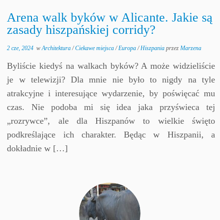
Arena walk byków w Alicante. Jakie są
zasady hiszpańskiej corridy?
2 cze, 2024
w
Architektura
/
Ciekawe miejsca
/
Europa
/
Hiszpania
przez
Marzena
Byliście kiedyś na walkach byków? A może widzieliście
je w telewizji? Dla mnie nie było to nigdy na tyle
atrakcyjne i interesujące wydarzenie, by poświęcać mu
czas. Nie podoba mi się idea jaka przyświeca tej
„rozrywce”, ale dla Hiszpanów to wielkie święto
podkreślające ich charakter. Będąc w Hiszpanii, a
dokładnie w […]