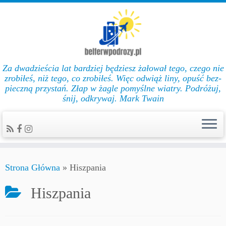
Za dwadzieścia lat bar­dziej będziesz żałował te­go, cze­go nie
zro­biłeś, niż te­go, co zro­biłeś. Więc od­wiąż li­ny, opuść bez­
pie­czną przys­tań. Złap w żag­le po­myślne wiat­ry. Podróżuj,
śnij, odkrywaj. Mark Twain
Strona Główna
»
Hiszpania
Hiszpania