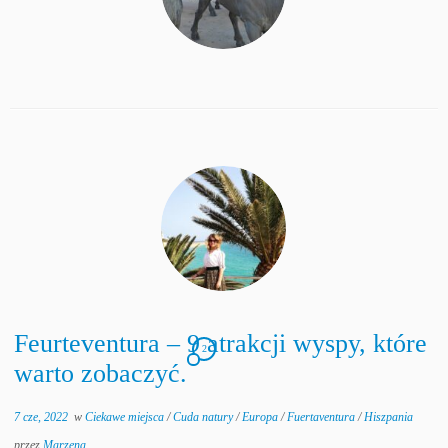
Feurteventura – 9 atrakcji wyspy, które
2
warto zobaczyć.
7 cze, 2022
w
Ciekawe miejsca
/
Cuda natury
/
Europa
/
Fuertaventura
/
Hiszpania
przez
Marzena