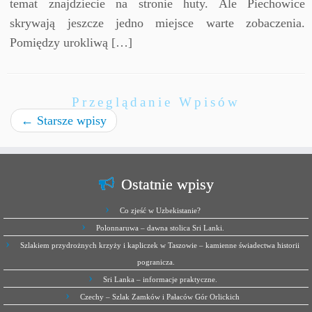
temat znajdziecie na stronie huty. Ale Piechowice
skrywają jeszcze jedno miejsce warte zobaczenia.
Pomiędzy urokliwą […]
Przeglądanie Wpisów
←
Starsze wpisy
Ostatnie wpisy
Co zjeść w Uzbekistanie?
Polonnaruwa – dawna stolica Sri Lanki.
Szlakiem przydrożnych krzyży i kapliczek w Taszowie – kamienne świadectwa historii
pogranicza.
Sri Lanka – informacje praktyczne.
Czechy – Szlak Zamków i Pałaców Gór Orlickich