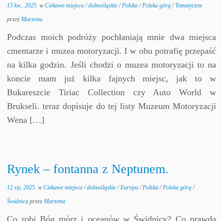
13 kw., 2025
w
Ciekawe miejsca
/
dolnośląskie
/
Polska
/
Polska górą
/
Tematyczne
przez
Marzena
Podczas moich podróży pochłaniają mnie dwa miejsca
cmentarze i muzea motoryzacji. I w obu potrafię przepaść
na kilka godzin. Jeśli chodzi o muzea motoryzacji to na
koncie mam już kilka fajnych miejsc, jak to w
Bukareszcie Tiriac Collection czy Auto World w
Brukseli. teraz dopisuje do tej listy Muzeum Motoryzacji
Wena […]
Rynek – fontanna z Neptunem.
12 sty, 2025
w
Ciekawe miejsca
/
dolnośląskie
/
Europa
/
Polska
/
Polska górą
/
Świdnica
przez
Marzena
Co robi Bóg mórz i oceanów w Świdnicy? Co prawda