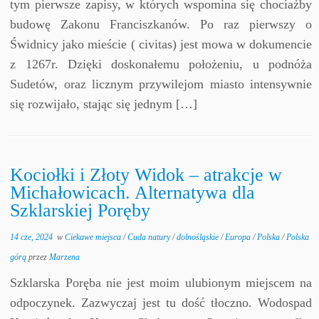
tym pierwsze zapisy, w których wspomina się chociażby
budowę Zakonu Franciszkanów. Po raz pierwszy o
Świdnicy jako mieście ( civitas) jest mowa w dokumencie
z 1267r. Dzięki doskonałemu położeniu, u podnóża
Sudetów, oraz licznym przywilejom miasto intensywnie
się rozwijało, stając się jednym […]
Kociołki i Złoty Widok – atrakcje w
Michałowicach. Alternatywa dla
Szklarskiej Poręby
14 cze, 2024
w
Ciekawe miejsca
/
Cuda natury
/
dolnośląskie
/
Europa
/
Polska
/
Polska
górą
przez
Marzena
Szklarska Poręba nie jest moim ulubionym miejscem na
odpoczynek. Zazwyczaj jest tu dość tłoczno. Wodospad