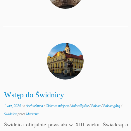
Wstęp do Świdnicy
1 wrz, 2024
w
Architektura
/
Ciekawe miejsca
/
dolnośląskie
/
Polska
/
Polska górą
/
Świdnica
przez
Marzena
Świdnica oficjalnie powstała w XIII wieku. Świadczą o