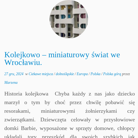
Kolejkowo – miniaturowy świat we
Wrocławiu.
27 gru, 2024
w
Ciekawe miejsca
/
dolnośląskie
/
Europa
/
Polska
/
Polska górą
przez
Marzena
Historia kolejkowa Chyba każdy z nas jako dziecko
marzył o tym by choć przez chwilę pobawić się
resorakami, miniaturowymi żołnierzykami czy
zwierzątkami. Dziewczęta celowały w przysłowiowe
domki Barbie, wyposażone w sprzęty domowe, chłopcy
układali tory przeszkód dla swoich szybkich jak