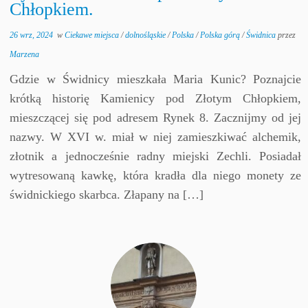
Chłopkiem.
26 wrz, 2024
w
Ciekawe miejsca
/
dolnośląskie
/
Polska
/
Polska górą
/
Świdnica
przez
Marzena
Gdzie w Świdnicy mieszkała Maria Kunic? Poznajcie
krótką historię Kamienicy pod Złotym Chłopkiem,
mieszczącej się pod adresem Rynek 8. Zacznijmy od jej
nazwy. W XVI w. miał w niej zamieszkiwać alchemik,
złotnik a jednocześnie radny miejski Zechli. Posiadał
wytresowaną kawkę, która kradła dla niego monety ze
świdnickiego skarbca. Złapany na […]