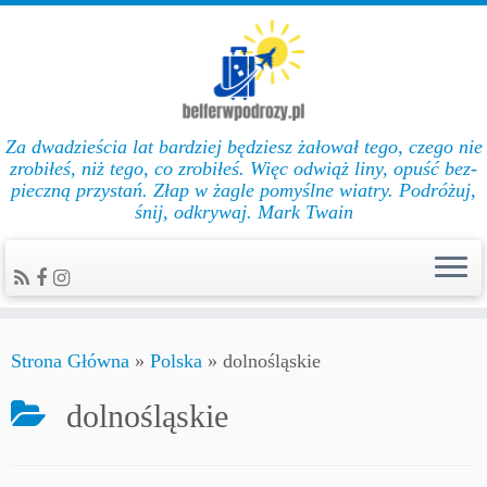
Za dwadzieścia lat bar­dziej będziesz żałował te­go, cze­go nie
zro­biłeś, niż te­go, co zro­biłeś. Więc od­wiąż li­ny, opuść bez­
pie­czną przys­tań. Złap w żag­le po­myślne wiat­ry. Podróżuj,
śnij, odkrywaj. Mark Twain
Strona Główna
»
Polska
»
dolnośląskie
dolnośląskie