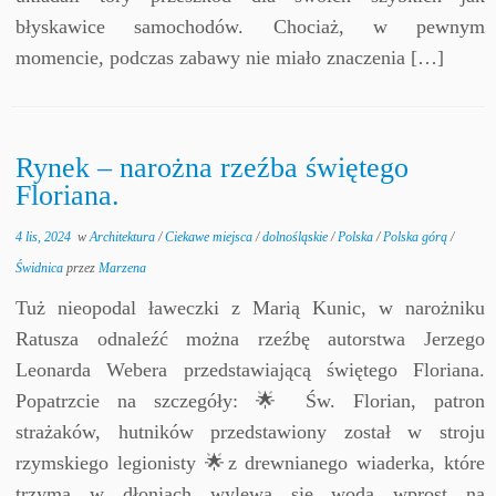
błyskawice samochodów. Chociaż, w pewnym
momencie, podczas zabawy nie miało znaczenia […]
Rynek – narożna rzeźba świętego
Floriana.
4 lis, 2024
w
Architektura
/
Ciekawe miejsca
/
dolnośląskie
/
Polska
/
Polska górą
/
Świdnica
przez
Marzena
Tuż nieopodal ławeczki z Marią Kunic, w narożniku
Ratusza odnaleźć można rzeźbę autorstwa Jerzego
Leonarda Webera przedstawiającą świętego Floriana.
Popatrzcie na szczegóły: 🌟 Św. Florian, patron
strażaków, hutników przedstawiony został w stroju
rzymskiego legionisty 🌟z drewnianego wiaderka, które
trzyma w dłoniach wylewa się woda wprost na