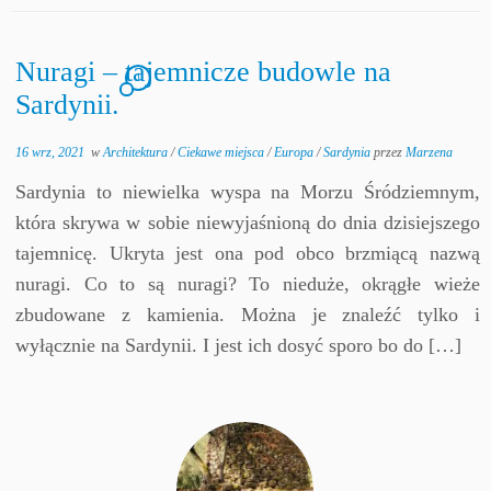
Nuragi – tajemnicze budowle na
1
Sardynii.
16 wrz, 2021
w
Architektura
/
Ciekawe miejsca
/
Europa
/
Sardynia
przez
Marzena
Sardynia to niewielka wyspa na Morzu Śródziemnym,
która skrywa w sobie niewyjaśnioną do dnia dzisiejszego
tajemnicę. Ukryta jest ona pod obco brzmiącą nazwą
nuragi. Co to są nuragi? To nieduże, okrągłe wieże
zbudowane z kamienia. Można je znaleźć tylko i
wyłącznie na Sardynii. I jest ich dosyć sporo bo do […]