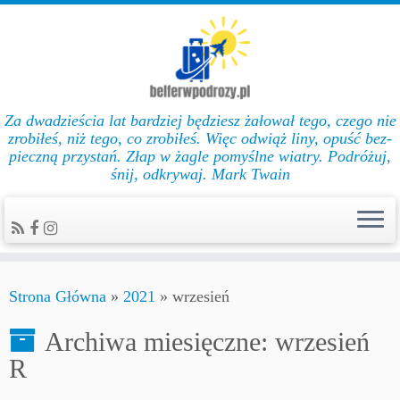
Za dwadzieścia lat bar­dziej będziesz żałował te­go, cze­go nie
zro­biłeś, niż te­go, co zro­biłeś. Więc od­wiąż li­ny, opuść bez­
pie­czną przys­tań. Złap w żag­le po­myślne wiat­ry. Podróżuj,
śnij, odkrywaj. Mark Twain
Strona Główna
»
2021
»
wrzesień
Archiwa miesięczne:
wrzesień
R