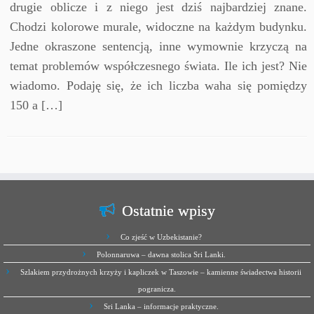
drugie oblicze i z niego jest dziś najbardziej znane.
Chodzi kolorowe murale, widoczne na każdym budynku.
Jedne okraszone sentencją, inne wymownie krzyczą na
temat problemów współczesnego świata. Ile ich jest? Nie
wiadomo. Podaję się, że ich liczba waha się pomiędzy
150 a […]
Ostatnie wpisy
Co zjeść w Uzbekistanie?
Polonnaruwa – dawna stolica Sri Lanki.
Szlakiem przydrożnych krzyży i kapliczek w Taszowie – kamienne świadectwa historii
pogranicza.
Sri Lanka – informacje praktyczne.