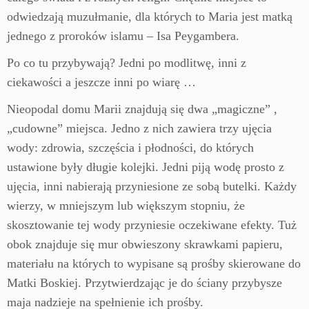
odwiedzają muzułmanie, dla których to Maria jest matką
jednego z proroków islamu – Isa Peygambera.
Po co tu przybywają? Jedni po modlitwę, inni z
ciekawości a jeszcze inni po wiarę …
Nieopodal domu Marii znajdują się dwa „magiczne” ,
„cudowne” miejsca. Jedno z nich zawiera trzy ujęcia
wody: zdrowia, szczęścia i płodności, do których
ustawione były długie kolejki. Jedni piją wodę prosto z
ujęcia, inni nabierają przyniesione ze sobą butelki. Każdy
wierzy, w mniejszym lub większym stopniu, że
skosztowanie tej wody przyniesie oczekiwane efekty. Tuż
obok znajduje się mur obwieszony skrawkami papieru,
materiału na których to wypisane są prośby skierowane do
Matki Boskiej. Przytwierdzając je do ściany przybysze
maja nadzieje na spełnienie ich prośby.