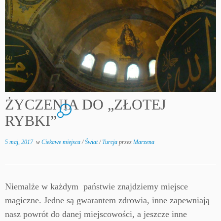
ŻYCZENIA DO „ZŁOTEJ
2
RYBKI”
5 maj, 2017
w
Ciekawe miejsca
/
Świat
/
Turcja
przez
Marzena
Niemalże w każdym państwie znajdziemy miejsce
magiczne. Jedne są gwarantem zdrowia, inne zapewniają
nasz powrót do danej miejscowości, a jeszcze inne