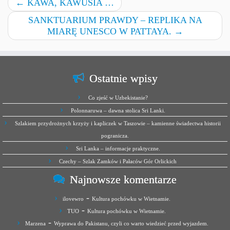
←
KAWA, KAWUSIA …
SANKTUARIUM PRAWDY – REPLIKA NA
MIARĘ UNESCO W PATTAYA.
→
Ostatnie wpisy
Co zjeść w Uzbekistanie?
Polonnaruwa – dawna stolica Sri Lanki.
Szlakiem przydrożnych krzyży i kapliczek w Taszowie – kamienne świadectwa historii
pogranicza.
Sri Lanka – informacje praktyczne.
Czechy – Szlak Zamków i Pałaców Gór Orlickich
Najnowsze komentarze
-
ilovewro
Kultura pochówku w Wietnamie.
-
TUO
Kultura pochówku w Wietnamie.
-
Marzena
Wyprawa do Pakistanu, czyli co warto wiedzieć przed wyjazdem.