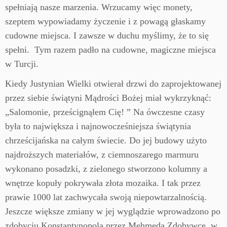
spełniają nasze marzenia. Wrzucamy więc monety,
szeptem wypowiadamy życzenie i z powagą głaskamy
cudowne miejsca. I zawsze w duchu myślimy, że to się
spełni. Tym razem padło na cudowne, magiczne miejsca
w Turcji.
Kiedy Justynian Wielki otwierał drzwi do zaprojektowanej
przez siebie świątyni Mądrości Bożej miał wykrzyknąć:
„Salomonie, prześcignąłem Cię! ” Na ówczesne czasy
była to największa i najnowocześniejsza świątynia
chrześcijańska na całym świecie. Do jej budowy użyto
najdroższych materiałów, z ciemnoszarego marmuru
wykonano posadzki, z zielonego stworzono kolumny a
wnętrze kopuły pokrywała złota mozaika. I tak przez
prawie 1000 lat zachwycała swoją niepowtarzalnością.
Jeszcze większe zmiany w jej wyglądzie wprowadzono po
zdobyciu Konstantynopola przez Mehmeda Zdobywcę w