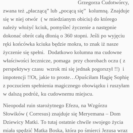
Grzegorza Cudotwórcy,
zwana też „płaczącą” lub „pocącą się” kolumną. Znajduje
się w niej otwór ( w miedzianym obiciu) do którego
należy włożyć kciuk, pomyśleć życzenie a następnie
dokonać obrót całą dłonią o 360 stopni. Jeśli po wyjęciu
ręki końcówka kciuka będzie mokra, to znak iż nasze
życzenie się spełni. Dodatkowo kolumna ma cudowne
właściwości lecznicze, pomaga przy chorobach oczu ( z
perspektywy czasu wzrok mi się jednak pogorszył !!) i
impotencji !!Ot, jakie to proste…Opuściłam Hagię Sophię
z poczuciem spełnienia magicznego obowiązku i ruszyłam
w dalszą podróż, ku cudownemu miejscu.
Nieopodal ruin starożytnego Efezu, na Wzgórzu
Słowików ( Corresus) znajduje się Meryemana – Dom
Dziewicy Matki. To tutaj ostatnie chwile swojego życia
miała spędzić Matka Boska, która po śmierci Jezusa wraz