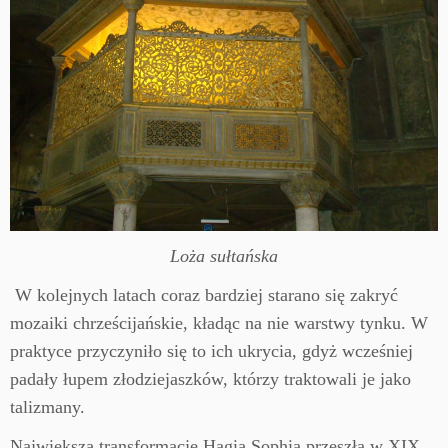
Loża sułtańska
W kolejnych latach coraz bardziej starano się zakryć
mozaiki chrześcijańskie, kładąc na nie warstwy tynku. W
praktyce przyczyniło się to ich ukrycia, gdyż wcześniej
padały łupem złodziejaszków, którzy traktowali je jako
talizmany.
Największą transformację Hagia Sophia przeszła w XIX