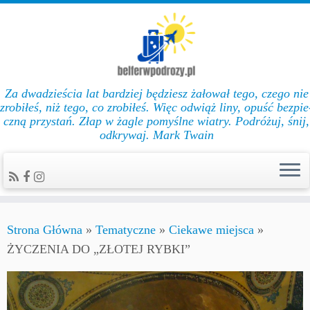
Za dwadzieścia lat bar­dziej będziesz żałował te­go, cze­go nie
zro­biłeś, niż te­go, co zro­biłeś. Więc od­wiąż li­ny, opuść bez­pie
czną przys­tań. Złap w żag­le po­myślne wiat­ry. Podróżuj, śnij,
odkrywaj. Mark Twain
Strona Główna
»
Tematyczne
»
Ciekawe miejsca
»
ŻYCZENIA DO „ZŁOTEJ RYBKI”