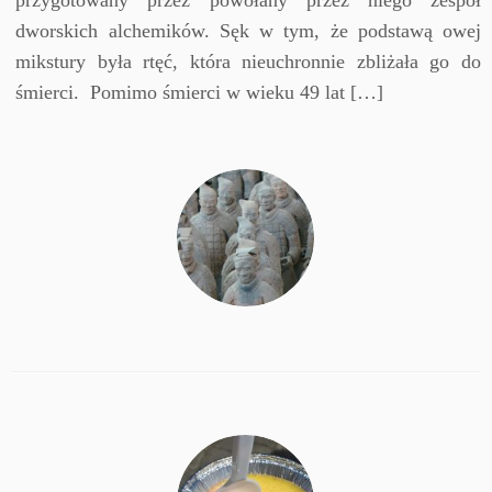
przygotowany przez powołany przez niego zespół
dworskich alchemików. Sęk w tym, że podstawą owej
mikstury była rtęć, która nieuchronnie zbliżała go do
śmierci. Pomimo śmierci w wieku 49 lat […]