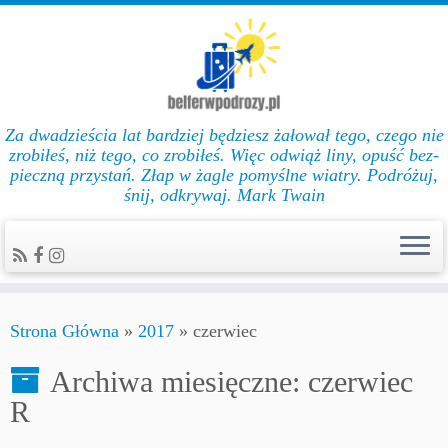
Za dwadzieścia lat bar­dziej będziesz żałował te­go, cze­go nie
zro­biłeś, niż te­go, co zro­biłeś. Więc od­wiąż li­ny, opuść bez­
pie­czną przys­tań. Złap w żag­le po­myślne wiat­ry. Podróżuj,
śnij, odkrywaj. Mark Twain
Strona Główna
»
2017
»
czerwiec
Archiwa miesięczne:
czerwiec
R