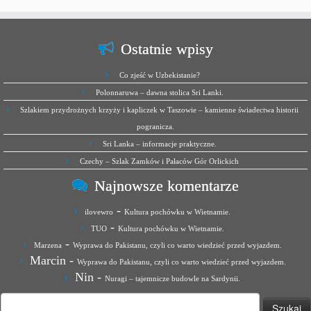
Ostatnie wpisy
Co zjeść w Uzbekistanie?
Polonnaruwa – dawna stolica Sri Lanki.
Szlakiem przydrożnych krzyży i kapliczek w Taszowie – kamienne świadectwa historii
pogranicza.
Sri Lanka – informacje praktyczne.
Czechy – Szlak Zamków i Pałaców Gór Orlickich
Najnowsze komentarze
-
ilovewro
Kultura pochówku w Wietnamie.
-
TUO
Kultura pochówku w Wietnamie.
-
Marzena
Wyprawa do Pakistanu, czyli co warto wiedzieć przed wyjazdem.
Marcin
-
Wyprawa do Pakistanu, czyli co warto wiedzieć przed wyjazdem.
Nin
-
Nuragi – tajemnicze budowle na Sardynii.
Szukaj: