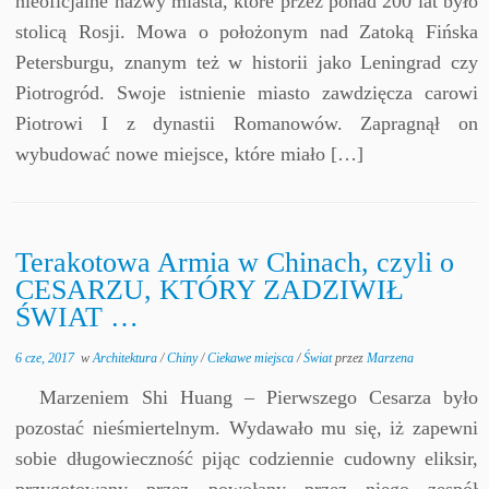
nieoficjalne nazwy miasta, które przez ponad 200 lat było
stolicą Rosji. Mowa o położonym nad Zatoką Fińska
Petersburgu, znanym też w historii jako Leningrad czy
Piotrogród. Swoje istnienie miasto zawdzięcza carowi
Piotrowi I z dynastii Romanowów. Zapragnął on
wybudować nowe miejsce, które miało […]
Terakotowa Armia w Chinach, czyli o
CESARZU, KTÓRY ZADZIWIŁ
ŚWIAT …
6 cze, 2017
w
Architektura
/
Chiny
/
Ciekawe miejsca
/
Świat
przez
Marzena
Marzeniem Shi Huang – Pierwszego Cesarza było
pozostać nieśmiertelnym. Wydawało mu się, iż zapewni
sobie długowieczność pijąc codziennie cudowny eliksir,