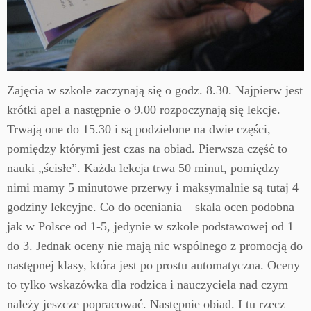
Zajęcia w szkole zaczynają się o godz. 8.30. Najpierw jest
krótki apel a następnie o 9.00 rozpoczynają się lekcje.
Trwają one do 15.30 i są podzielone na dwie części,
pomiędzy którymi jest czas na obiad. Pierwsza część to
nauki „ścisłe”. Każda lekcja trwa 50 minut, pomiędzy
nimi mamy 5 minutowe przerwy i maksymalnie są tutaj 4
godziny lekcyjne. Co do oceniania – skala ocen podobna
jak w Polsce od 1-5, jedynie w szkole podstawowej od 1
do 3. Jednak oceny nie mają nic wspólnego z promocją do
następnej klasy, która jest po prostu automatyczna. Oceny
to tylko wskazówka dla rodzica i nauczyciela nad czym
należy jeszcze popracować. Następnie obiad. I tu rzecz