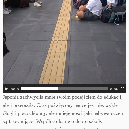
00:00
00:06
Japonia zachwyciła mnie swoim podejściem do edukacji,
ale i przeraziła. Czas poświęcony nauce jest niezwykle
długi i pracochłonny, ale umiejętności jaki nabywa uczeń
są fascynujące! Wspólne dbanie o dobro szkoły,