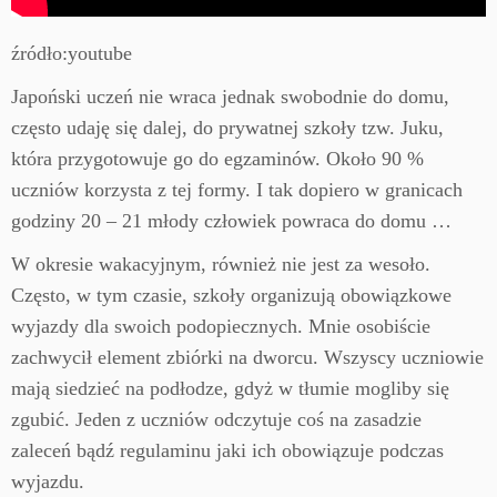
źródło:youtube
Japoński uczeń nie wraca jednak swobodnie do domu,
często udaję się dalej, do prywatnej szkoły tzw. Juku,
która przygotowuje go do egzaminów. Około 90 %
uczniów korzysta z tej formy. I tak dopiero w granicach
godziny 20 – 21 młody człowiek powraca do domu …
W okresie wakacyjnym, również nie jest za wesoło.
Często, w tym czasie, szkoły organizują obowiązkowe
wyjazdy dla swoich podopiecznych. Mnie osobiście
zachwycił element zbiórki na dworcu. Wszyscy uczniowie
mają siedzieć na podłodze, gdyż w tłumie mogliby się
zgubić. Jeden z uczniów odczytuje coś na zasadzie
zaleceń bądź regulaminu jaki ich obowiązuje podczas
wyjazdu.