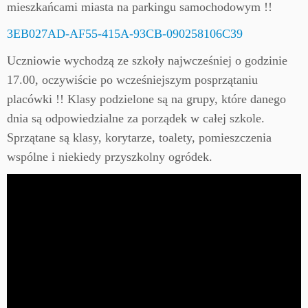
mieszkańcami miasta na parkingu samochodowym !!
3EB027AD-AF55-415A-93CB-090258106C39
Uczniowie wychodzą ze szkoły najwcześniej o godzinie
17.00, oczywiście po wcześniejszym posprzątaniu
placówki !! Klasy podzielone są na grupy, które danego
dnia są odpowiedzialne za porządek w całej szkole.
Sprzątane są klasy, korytarze, toalety, pomieszczenia
wspólne i niekiedy przyszkolny ogródek.