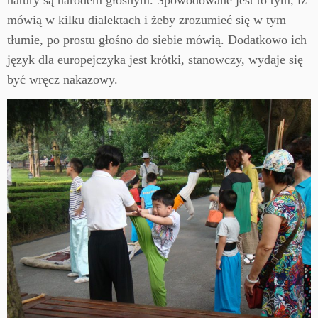
natury są narodem głośnym. Spowodowane jest to tym, iż
mówią w kilku dialektach i żeby zrozumieć się w tym
tłumie, po prostu głośno do siebie mówią. Dodatkowo ich
język dla europejczyka jest krótki, stanowczy, wydaje się
być wręcz nakazowy.