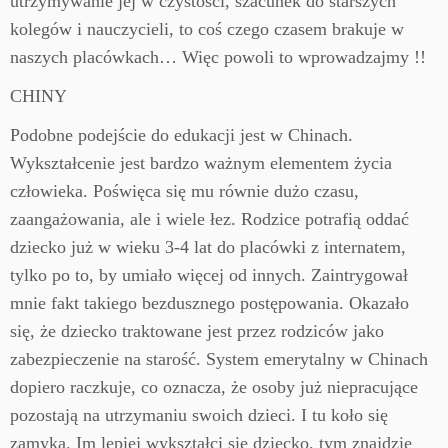
utrzymywanie jej w czystości, szacunek do starszych
kolegów i nauczycieli, to coś czego czasem brakuje w
naszych placówkach… Więc powoli to wprowadzajmy !!
CHINY
Podobne podejście do edukacji jest w Chinach.
Wykształcenie jest bardzo ważnym elementem życia
człowieka. Poświęca się mu równie dużo czasu,
zaangażowania, ale i wiele łez. Rodzice potrafią oddać
dziecko już w wieku 3-4 lat do placówki z internatem,
tylko po to, by umiało więcej od innych. Zaintrygował
mnie fakt takiego bezdusznego postępowania. Okazało
się, że dziecko traktowane jest przez rodziców jako
zabezpieczenie na starość. System emerytalny w Chinach
dopiero raczkuje, co oznacza, że osoby już niepracujące
pozostają na utrzymaniu swoich dzieci. I tu koło się
zamyka. Im lepiej wykształci się dziecko, tym znajdzie