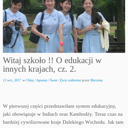
Witaj szkoło !! O edukacji w
innych krajach, cz. 2.
12 wrz, 2017
w
Chiny
/
Japonia
/
Świat
/
Życie codzienne
przez
Marzena
W pierwszej części przedstawiłam system edukacyjny,
jaki obowiązuje w Indiach oraz Kambodży. Teraz czas na
bardziej cywilizowane kraje Dalekiego Wschodu. Jak tam