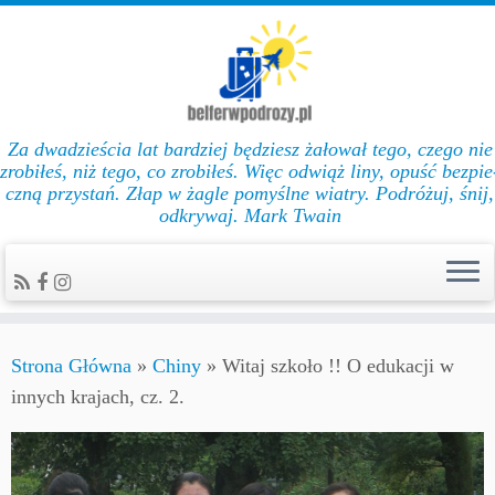
Za dwadzieścia lat bar­dziej będziesz żałował te­go, cze­go nie
zro­biłeś, niż te­go, co zro­biłeś. Więc od­wiąż li­ny, opuść bez­pie
czną przys­tań. Złap w żag­le po­myślne wiat­ry. Podróżuj, śnij,
odkrywaj. Mark Twain
Strona Główna
»
Chiny
»
Witaj szkoło !! O edukacji w
innych krajach, cz. 2.