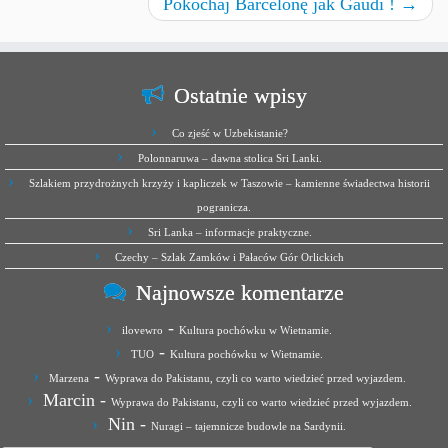
Pokochaj Barcelonę jak Gaudi !
→
Ostatnie wpisy
Co zjeść w Uzbekistanie?
Polonnaruwa – dawna stolica Sri Lanki.
Szlakiem przydrożnych krzyży i kapliczek w Taszowie – kamienne świadectwa historii
pogranicza.
Sri Lanka – informacje praktyczne.
Czechy – Szlak Zamków i Pałaców Gór Orlickich
Najnowsze komentarze
-
ilovewro
Kultura pochówku w Wietnamie.
-
TUO
Kultura pochówku w Wietnamie.
-
Marzena
Wyprawa do Pakistanu, czyli co warto wiedzieć przed wyjazdem.
Marcin
-
Wyprawa do Pakistanu, czyli co warto wiedzieć przed wyjazdem.
Nin
-
Nuragi – tajemnicze budowle na Sardynii.