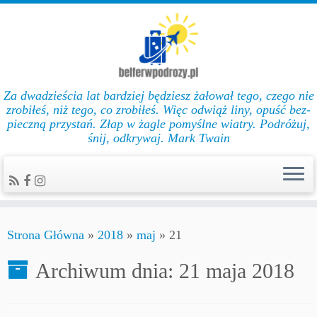
Za dwadzieścia lat bar­dziej będziesz żałował te­go, cze­go nie
zro­biłeś, niż te­go, co zro­biłeś. Więc od­wiąż li­ny, opuść bez­
pie­czną przys­tań. Złap w żag­le po­myślne wiat­ry. Podróżuj,
śnij, odkrywaj. Mark Twain
Strona Główna
»
2018
»
maj
»
21
Archiwum dnia:
21 maja 2018