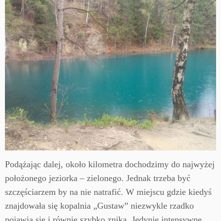
Podążając dalej, około kilometra dochodzimy do najwyżej
położonego jeziorka – zielonego. Jednak trzeba być
szczęściarzem by na nie natrafić. W miejscu gdzie kiedyś
znajdowała się kopalnia „Gustaw” niezwykle rzadko
pojawia się i równie szybko znika. Jedynie intensywne