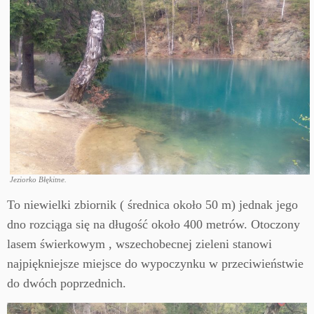
Jeziorko Błękitne.
To niewielki zbiornik ( średnica około 50 m) jednak jego
dno rozciąga się na długość około 400 metrów. Otoczony
lasem świerkowym , wszechobecnej zieleni stanowi
najpiękniejsze miejsce do wypoczynku w przeciwieństwie
do dwóch poprzednich.