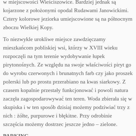
w miejscowości Wieściszowice. Bardziej jednak są
kojarzone z położonymi opodal Rudawami Janowickimi.
Cztery kolorowe jeziorka umiejscowione są na północnym
zboczu Wielkiej Kopy.
To niezwykle urokliwe miejsce zawdzięczamy
mieszkańcom pobliskiej wsi, którzy w XVIII wieku
rozpoczęli na tym terenie wydobywanie łupek
pirytonośnych. Ze względu na swoje właściwości piryt go
do wyrobu czerwonych i brunatnych farb czy jako proszek
polerski lub po prostu przerabiano na kwas siarkowy. Z
czasem kopalnie przestały funkcjonować i powoli natura
zaczęła zagospodarowywać ten teren. Woda zbierała się w
skupiska i w ten sposób dzisiaj możemy podziwiać trzy z
nich : żółte, purpurowe i błękitne. Przy odrobinie
szczęścia możemy dostrzec jeszcze jedno – zielone.