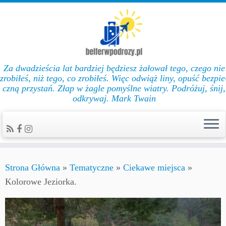
Za dwadzieścia lat bar­dziej będziesz żałował te­go, cze­go nie
zro­biłeś, niż te­go, co zro­biłeś. Więc od­wiąż li­ny, opuść bez­pie
czną przys­tań. Złap w żag­le po­myślne wiat­ry. Podróżuj, śnij,
odkrywaj. Mark Twain
Strona Główna
»
Tematyczne
»
Ciekawe miejsca
»
Kolorowe Jeziorka.