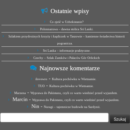
Ostatnie wpisy
Co zjeść w Uzbekistanie?
Polonnaruwa – dawna stolica Sri Lanki.
Szlakiem przydrożnych krzyży i kapliczek w Taszowie – kamienne świadectwa historii
pogranicza.
Sri Lanka – informacje praktyczne.
Czechy – Szlak Zamków i Pałaców Gór Orlickich
Najnowsze komentarze
-
ilovewro
Kultura pochówku w Wietnamie.
-
TUO
Kultura pochówku w Wietnamie.
-
Marzena
Wyprawa do Pakistanu, czyli co warto wiedzieć przed wyjazdem.
Marcin
-
Wyprawa do Pakistanu, czyli co warto wiedzieć przed wyjazdem.
Nin
-
Nuragi – tajemnicze budowle na Sardynii.
Szukaj: