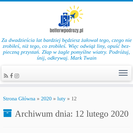
Za dwadzieścia lat bar­dziej będziesz żałował te­go, cze­go nie
zro­biłeś, niż te­go, co zro­biłeś. Więc od­wiąż li­ny, opuść bez­
pie­czną przys­tań. Złap w żag­le po­myślne wiat­ry. Podróżuj,
śnij, odkrywaj. Mark Twain
Strona Główna
»
2020
»
luty
»
12
Archiwum dnia:
12 lutego 2020