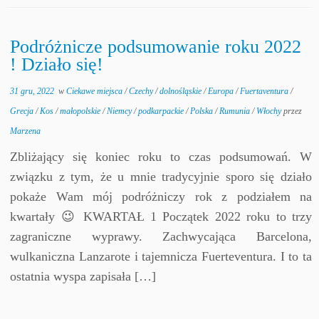
Podróżnicze podsumowanie roku 2022
! Działo się!
31 gru, 2022
w
Ciekawe miejsca
/
Czechy
/
dolnośląskie
/
Europa
/
Fuertaventura
/
Grecja
/
Kos
/
małopolskie
/
Niemcy
/
podkarpackie
/
Polska
/
Rumunia
/
Włochy
przez
Marzena
Zbliżający się koniec roku to czas podsumowań. W
związku z tym, że u mnie tradycyjnie sporo się działo
pokaże Wam mój podróżniczy rok z podziałem na
kwartały 😉 KWARTAŁ 1 Początek 2022 roku to trzy
zagraniczne wyprawy. Zachwycająca Barcelona,
wulkaniczna Lanzarote i tajemnicza Fuerteventura. I to ta
ostatnia wyspa zapisała […]