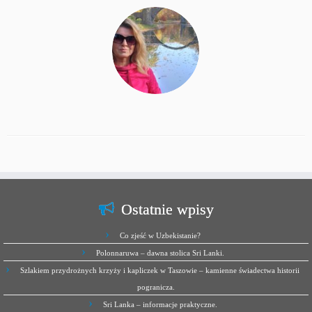
Ostatnie wpisy
Co zjeść w Uzbekistanie?
Polonnaruwa – dawna stolica Sri Lanki.
Szlakiem przydrożnych krzyży i kapliczek w Taszowie – kamienne świadectwa historii
pogranicza.
Sri Lanka – informacje praktyczne.