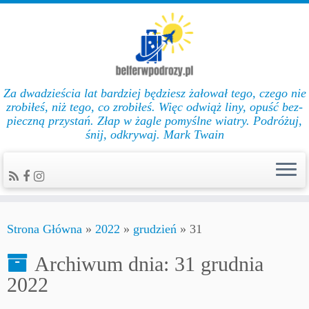
Za dwadzieścia lat bar­dziej będziesz żałował te­go, cze­go nie
zro­biłeś, niż te­go, co zro­biłeś. Więc od­wiąż li­ny, opuść bez­
pie­czną przys­tań. Złap w żag­le po­myślne wiat­ry. Podróżuj,
śnij, odkrywaj. Mark Twain
Strona Główna
»
2022
»
grudzień
»
31
Archiwum dnia:
31 grudnia
2022