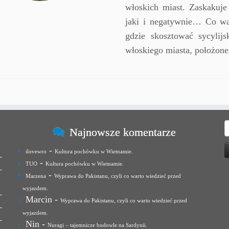
włoskich miast. Zaskakuj
jaki i negatywnie… Co wa
gdzie skosztować sycylij
włoskiego miasta, położon
S
Najnowsze komentarze
-
ilovewro
Kultura pochówku w Wietnamie.
-
TUO
Kultura pochówku w Wietnamie.
-
Marzena
Wyprawa do Pakistanu, czyli co warto wiedzieć przed
wyjazdem.
Marcin
-
Wyprawa do Pakistanu, czyli co warto wiedzieć przed
wyjazdem.
Nin
-
Nuragi – tajemnicze budowle na Sardynii.