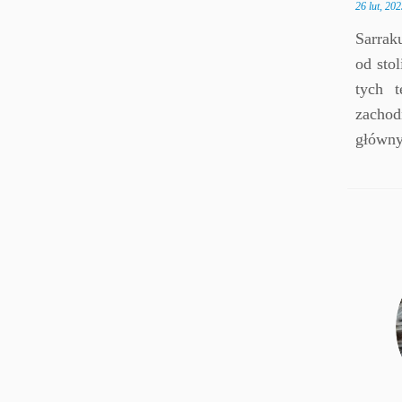
26 lut, 202
Sarrak
od sto
tych t
zachod
główny