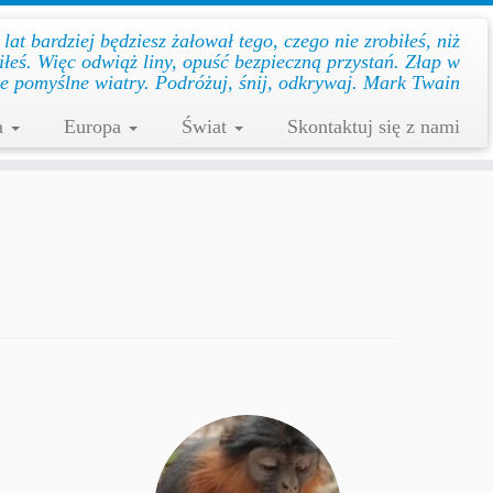
at bar­dziej będziesz żałował te­go, cze­go nie zro­biłeś, niż
biłeś. Więc od­wiąż li­ny, opuść bez­pie­czną przys­tań. Złap w
le po­myślne wiat­ry. Podróżuj, śnij, odkrywaj. Mark Twain
a
Europa
Świat
Skontaktuj się z nami