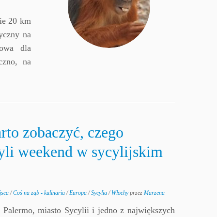
wie 20 km
tyczny na
gowa dla
czno, na
rto zobaczyć, czego
yli weekend w sycylijskim
jsca
/
Coś na ząb - kulinaria
/
Europa
/
Sycylia
/
Włochy
przez
Marzena
o Palermo, miasto Sycylii i jedno z największych