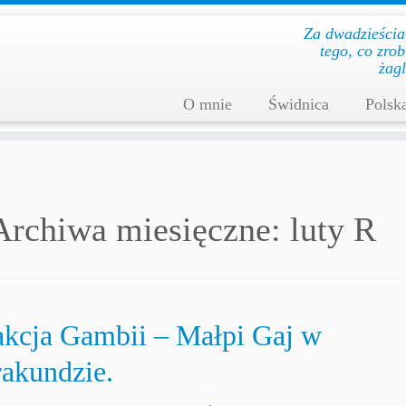
Za dwadzieścia l
te­go, co zro­
żag­
O mnie
Świdnica
Polsk
Archiwa miesięczne:
luty R
akcja Gambii – Małpi Gaj w
rakundzie.