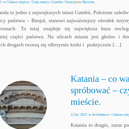
3
w
Ciekawe miejsca
/
Cuda natury
/
Gambia
/
Świat
przez
Marzena
unda to jedno z największych miast Gambii. Położone zaled
licy państwa – Banjul, stanowi najważniejszy ośrodek turys
erenach. To tutaj znajduje się największa baza nocle
niej części państwa. Na ulicach miasta jest głośno i tło
ch drogach tworzą się olbrzymie korki i praktycznie […]
Katania – co wa
spróbować – cz
mieście.
12 lut, 2023
w
Architektura
/
Ciekawe mie
Katania to drugie, zaraz p