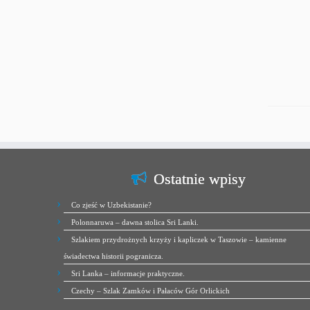
Ostatnie wpisy
Co zjeść w Uzbekistanie?
Polonnaruwa – dawna stolica Sri Lanki.
Szlakiem przydrożnych krzyży i kapliczek w Taszowie – kamienne
świadectwa historii pogranicza.
Sri Lanka – informacje praktyczne.
Czechy – Szlak Zamków i Pałaców Gór Orlickich