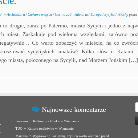
ście.
3
w
Architektura
/
Ciekawe miejsca
/
Coś na ząb - kulinaria
/
Europa
/
Sycylia
/
Włochy
przez
a to drugie, zaraz po Palermo, miasto Sycylii i jedno z naj
ch miast. Zaskakuje pod wieloma względami, zarówno poz
 negatywnie… Co warto zobaczyć w mieście, na co zwróci
skosztować sycylijskich smaków? Kilka słów o Katanii.
ego miasta, położonego na Sycylii, nad Morzem Jońskim […]
S
Najnowsze komentarze
-
ilovewro
Kultura pochówku w Wietnamie.
-
TUO
Kultura pochówku w Wietnamie.
-
Marzena
Wyprawa do Pakistanu, czyli co warto wiedzieć przed