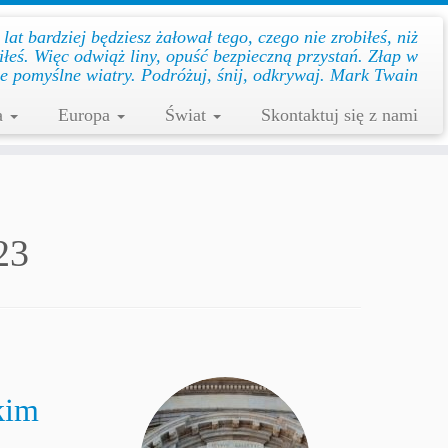
at bar­dziej będziesz żałował te­go, cze­go nie zro­biłeś, niż
biłeś. Więc od­wiąż li­ny, opuść bez­pie­czną przys­tań. Złap w
le po­myślne wiat­ry. Podróżuj, śnij, odkrywaj. Mark Twain
a
Europa
Świat
Skontaktuj się z nami
23
kim