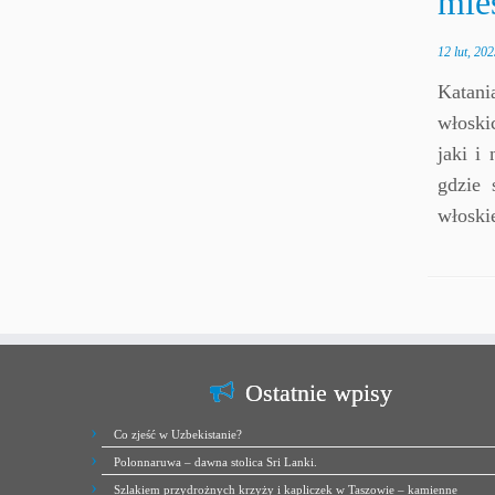
mie
12 lut, 202
Katani
włoski
jaki i
gdzie 
włoski
Ostatnie wpisy
Co zjeść w Uzbekistanie?
Polonnaruwa – dawna stolica Sri Lanki.
Szlakiem przydrożnych krzyży i kapliczek w Taszowie – kamienne