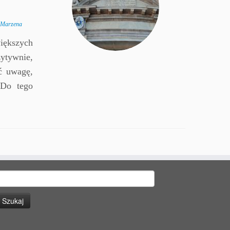
Marzena
większych
ytywnie,
ć uwagę,
 Do tego
zukaj: