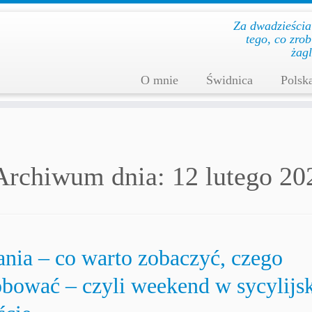
Za dwadzieścia l
te­go, co zro­
żag­
O mnie
Świdnica
Polsk
Archiwum dnia:
12 lutego 20
ania – co warto zobaczyć, czego
óbować – czyli weekend w sycylijs