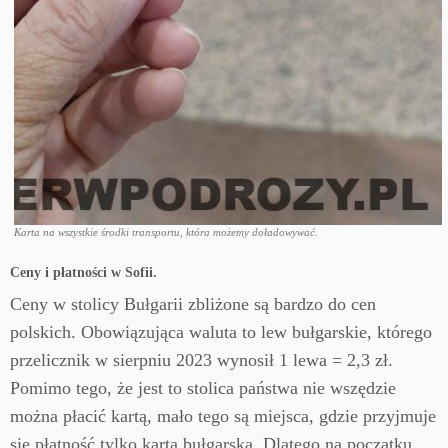
Karta na wszystkie środki transportu, która możemy doładowywać.
Ceny i płatności w Sofii.
Ceny w stolicy Bułgarii zbliżone są bardzo do cen
polskich. Obowiązująca waluta to lew bułgarskie, którego
przelicznik w sierpniu 2023 wynosił 1 lewa = 2,3 zł.
Pomimo tego, że jest to stolica państwa nie wszędzie
można płacić kartą, mało tego są miejsca, gdzie przyjmuje
się płatność tylko kartą bułgarską. Dlatego na początku