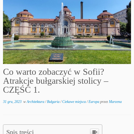
Co warto zobaczyć w Sofii?
Atrakcje bułgarskiej stolicy –
CZĘŚĆ 1.
31 gru, 2023
w
Architektura
/
Bułgaria
/
Ciekawe miejsca
/
Europa
przez
Marzena
Spis treści