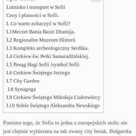
Lotnisko i transport w Sofii
Ceny i płatności w Sofii.
I. Co warto zobaczyć w Sofii?
I.1Meczet Bania Baszi Dżamija.
I.2 Regionalne Muzeum Historii
I.3 Kompleks archeologiczny Serdika.
I.4 Cerkiew św. Petki Samaradżińskiej.
I.5 Posąg Hagi Sofii /symbol Sofii.
I.6 Cerkiew Świętego Jerzego
I.7 City Garden
I.8 Synagoga
I.9 Cerkiew Świętego Mikołaja Cudotwórcy
I.10 Sobór świętego Aleksandra Newskiego
Pomimo tego, że Sofia to jedna z europejskich stolic nie
jest chętnie wybierana na tak zwany city break. Bułgarska