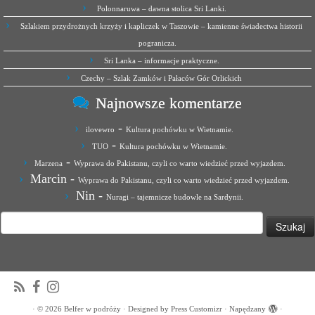
Polonnaruwa – dawna stolica Sri Lanki.
Szlakiem przydrożnych krzyży i kapliczek w Taszowie – kamienne świadectwa historii
pogranicza.
Sri Lanka – informacje praktyczne.
Czechy – Szlak Zamków i Pałaców Gór Orlickich
Najnowsze komentarze
-
ilovewro
Kultura pochówku w Wietnamie.
-
TUO
Kultura pochówku w Wietnamie.
-
Marzena
Wyprawa do Pakistanu, czyli co warto wiedzieć przed wyjazdem.
Marcin
-
Wyprawa do Pakistanu, czyli co warto wiedzieć przed wyjazdem.
Nin
-
Nuragi – tajemnicze budowle na Sardynii.
Szukaj:
·
© 2026
Belfer w podróży
·
Designed by
Press Customizr
·
Napędzany
·