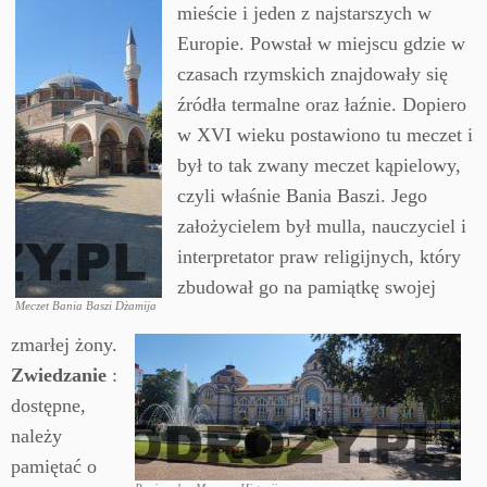
mieście i jeden z najstarszych w
Europie. Powstał w miejscu gdzie w
czasach rzymskich znajdowały się
źródła termalne oraz łaźnie. Dopiero
w XVI wieku postawiono tu meczet i
był to tak zwany meczet kąpielowy,
czyli właśnie Bania Baszi. Jego
założycielem był mulla, nauczyciel i
interpretator praw religijnych, który
zbudował go na pamiątkę swojej
Meczet Bania Baszi Dżamija
zmarłej żony.
Zwiedzanie
:
dostępne,
należy
pamiętać o