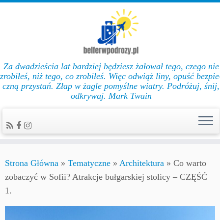
Za dwadzieścia lat bar­dziej będziesz żałował te­go, cze­go nie
zro­biłeś, niż te­go, co zro­biłeś. Więc od­wiąż li­ny, opuść bez­pie
czną przys­tań. Złap w żag­le po­myślne wiat­ry. Podróżuj, śnij,
odkrywaj. Mark Twain
Strona Główna
»
Tematyczne
»
Architektura
»
Co warto
zobaczyć w Sofii? Atrakcje bułgarskiej stolicy – CZĘŚĆ
1.