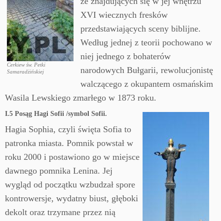
ze znajdujących się w jej wnętrzu
XVI wiecznych fresków
przedstawiających sceny biblijne.
Według jednej z teorii pochowano w
niej jednego z bohaterów
Cerkiew św. Petki
narodowych Bułgarii, rewolucjonistę
Samaradżińskiej
walczącego z okupantem osmańskim
Wasila Lewskiego zmarłego w 1873 roku.
I.5 Posąg Hagi Sofii /symbol Sofii.
Hagia Sophia, czyli święta Sofia to
patronka miasta. Pomnik powstał w
roku 2000 i postawiono go w miejsce
dawnego pomnika Lenina. Jej
wygląd od początku wzbudzał spore
kontrowersje, wydatny biust, głęboki
dekolt oraz trzymane przez nią