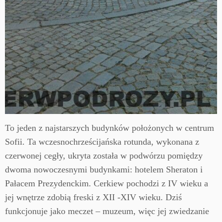
To jeden z najstarszych budynków położonych w centrum
Sofii. Ta wczesnochrześcijańska rotunda, wykonana z
czerwonej cegły, ukryta została w podwórzu pomiędzy
dwoma nowoczesnymi budynkami: hotelem Sheraton i
Pałacem Prezydenckim.
Cerkiew pochodzi z IV wieku a
jej wnętrze zdobią freski z XII -XIV wieku. Dziś
funkcjonuje jako meczet – muzeum, więc jej zwiedzanie