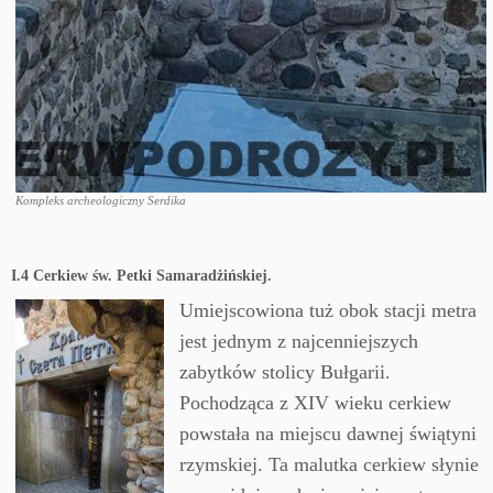
Kompleks archeologiczny Serdika
I.4 Cerkiew św. Petki Samaradżińskiej.
Umiejscowiona tuż obok stacji metra
jest jednym z najcenniejszych
zabytków stolicy Bułgarii.
Pochodząca z XIV wieku cerkiew
powstała na miejscu dawnej świątyni
rzymskiej. Ta malutka cerkiew słynie