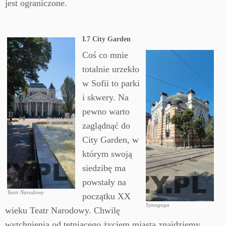
jest ograniczone.
I.7 City Garden
Coś co mnie
totalnie urzekło
w Sofii to parki
i skwery. Na
pewno warto
zaglądnąć do
City Garden, w
którym swoją
siedzibę ma
powstały na
Teatr Narodowy
początku XX
Synagoga
wieku Teatr Narodowy. Chwilę
wytchnienia od tętniącego życiem miasta znajdziemy