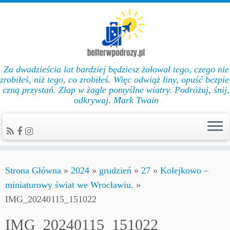
Za dwadzieścia lat bar­dziej będziesz żałował te­go, cze­go nie
zro­biłeś, niż te­go, co zro­biłeś. Więc od­wiąż li­ny, opuść bez­pie
czną przys­tań. Złap w żag­le po­myślne wiat­ry. Podróżuj, śnij,
odkrywaj. Mark Twain
Strona Główna
»
2024
»
grudzień
»
27
»
Kolejkowo –
miniaturowy świat we Wrocławiu.
»
IMG_20240115_151022
IMG_20240115_151022