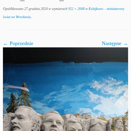
Opublikowano
27 grudnia 2024
w wymiarach
922 × 2048
w
Kolejkowo – miniaturowy
świat we Wrocławiu.
.
← Poprzednie
Następne →