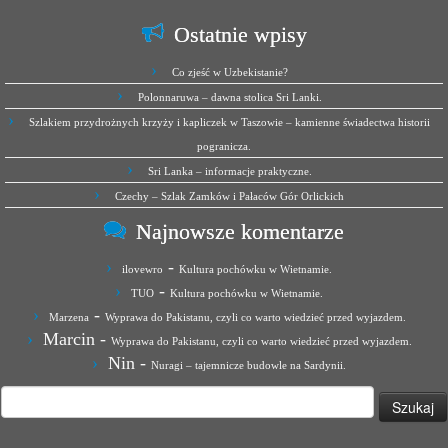
Ostatnie wpisy
Co zjeść w Uzbekistanie?
Polonnaruwa – dawna stolica Sri Lanki.
Szlakiem przydrożnych krzyży i kapliczek w Taszowie – kamienne świadectwa historii
pogranicza.
Sri Lanka – informacje praktyczne.
Czechy – Szlak Zamków i Pałaców Gór Orlickich
Najnowsze komentarze
-
ilovewro
Kultura pochówku w Wietnamie.
-
TUO
Kultura pochówku w Wietnamie.
-
Marzena
Wyprawa do Pakistanu, czyli co warto wiedzieć przed wyjazdem.
Marcin
-
Wyprawa do Pakistanu, czyli co warto wiedzieć przed wyjazdem.
Nin
-
Nuragi – tajemnicze budowle na Sardynii.
Szukaj: