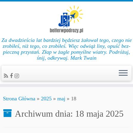
Za dwadzieścia lat bar­dziej będziesz żałował te­go, cze­go nie
zro­biłeś, niż te­go, co zro­biłeś. Więc od­wiąż li­ny, opuść bez­
pie­czną przys­tań. Złap w żag­le po­myślne wiat­ry. Podróżuj,
śnij, odkrywaj. Mark Twain
Strona Główna
»
2025
»
maj
»
18
Archiwum dnia:
18 maja 2025