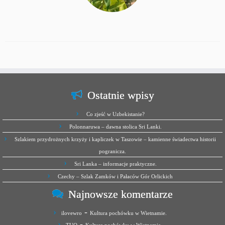
Ostatnie wpisy
Co zjeść w Uzbekistanie?
Polonnaruwa – dawna stolica Sri Lanki.
Szlakiem przydrożnych krzyży i kapliczek w Taszowie – kamienne świadectwa historii
pogranicza.
Sri Lanka – informacje praktyczne.
Czechy – Szlak Zamków i Pałaców Gór Orlickich
Najnowsze komentarze
-
ilovewro
Kultura pochówku w Wietnamie.
-