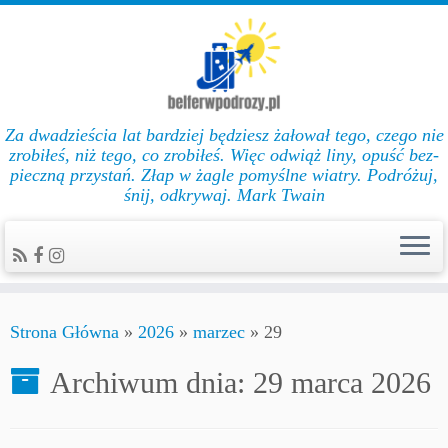
Za dwadzieścia lat bar­dziej będziesz żałował te­go, cze­go nie
zro­biłeś, niż te­go, co zro­biłeś. Więc od­wiąż li­ny, opuść bez­
pie­czną przys­tań. Złap w żag­le po­myślne wiat­ry. Podróżuj,
śnij, odkrywaj. Mark Twain
Strona Główna
»
2026
»
marzec
»
29
Archiwum dnia:
29 marca 2026