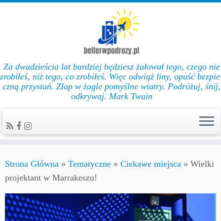
Za dwadzieścia lat bar­dziej będziesz żałował te­go, cze­go nie
zro­biłeś, niż te­go, co zro­biłeś. Więc od­wiąż li­ny, opuść bez­pie
czną przys­tań. Złap w żag­le po­myślne wiat­ry. Podróżuj, śnij,
odkrywaj. Mark Twain
Strona Główna
»
Tematyczne
»
Ciekawe miejsca
»
Wielki
projektant w Marrakeszu!