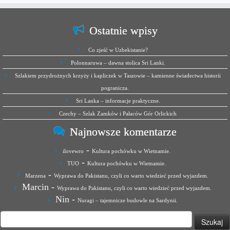
Ostatnie wpisy
Co zjeść w Uzbekistanie?
Polonnaruwa – dawna stolica Sri Lanki.
Szlakiem przydrożnych krzyży i kapliczek w Taszowie – kamienne świadectwa historii
pogranicza.
Sri Lanka – informacje praktyczne.
Czechy – Szlak Zamków i Pałaców Gór Orlickich
Najnowsze komentarze
-
ilovewro
Kultura pochówku w Wietnamie.
-
TUO
Kultura pochówku w Wietnamie.
-
Marzena
Wyprawa do Pakistanu, czyli co warto wiedzieć przed wyjazdem.
Marcin
-
Wyprawa do Pakistanu, czyli co warto wiedzieć przed wyjazdem.
Nin
-
Nuragi – tajemnicze budowle na Sardynii.
Szukaj: