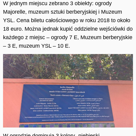
W jednym miejscu zebrano 3 obiekty: ogrody
Majorelle, muzeum sztuki berberyjskiej i Muzeum
YSL. Cena biletu całościowego w roku 2018 to około
18 euro. Można jednak kupić oddzielne wejściówki do
każdego
z miejsc – ogrody 7 E, Muzeum berbery
j
skie
– 3 E, muzeum YSL – 10 E.
W ogrodzie dominują 3 kolory -niebieski –