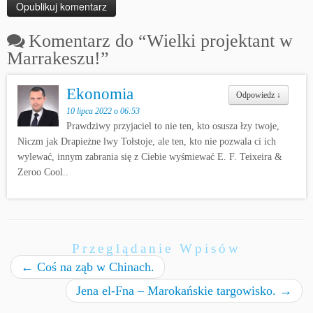
Komentarz do “
Wielki projektant w
Marrakeszu!
”
Ekonomia
Odpowiedz
↓
10 lipca 2022 o 06:53
Prawdziwy przyjaciel to nie ten, kto osusza łzy twoje,
Niczm jak Drapieżne lwy Tołstoje, ale ten, kto nie pozwala ci ich
wylewać, innym zabrania się z Ciebie wyśmiewać E. F. Teixeira &
Zeroo Cool..
Przeglądanie Wpisów
←
Coś na ząb w Chinach.
Jena el-Fna – Marokańskie targowisko.
→