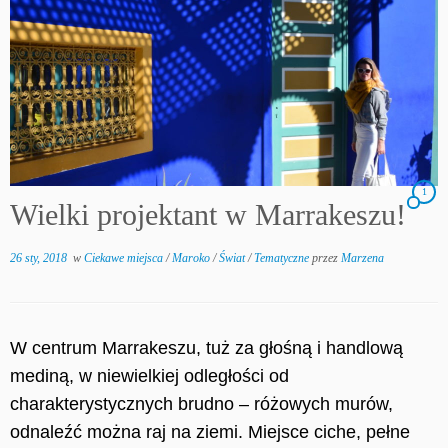
1
Wielki projektant w Marrakeszu!
26 sty, 2018
w
Ciekawe miejsca
/
Maroko
/
Świat
/
Tematyczne
przez
Marzena
W centrum Marrakeszu, tuż za głośną i handlową
mediną, w niewielkiej odległości od
charakterystycznych brudno – różowych murów,
odnaleźć można raj na ziemi. M
i
ejsce ciche, pełne