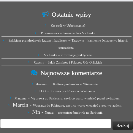
Ostatnie wpisy
Co zjeść w Uzbekistanie?
Polonnaruwa – dawna stolica Sri Lanki.
Szlakiem przydrożnych krzyży i kapliczek w Taszowie – kamienne świadectwa historii
pogranicza.
Sri Lanka – informacje praktyczne.
Czechy – Szlak Zamków i Pałaców Gór Orlickich
Najnowsze komentarze
-
ilovewro
Kultura pochówku w Wietnamie.
-
TUO
Kultura pochówku w Wietnamie.
-
Marzena
Wyprawa do Pakistanu, czyli co warto wiedzieć przed wyjazdem.
Marcin
-
Wyprawa do Pakistanu, czyli co warto wiedzieć przed wyjazdem.
Nin
-
Nuragi – tajemnicze budowle na Sardynii.
Szukaj: