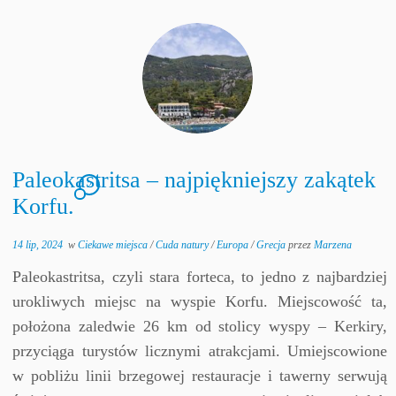
Paleokastritsa – najpiękniejszy zakątek
2
Korfu.
14 lip, 2024
w
Ciekawe miejsca
/
Cuda natury
/
Europa
/
Grecja
przez
Marzena
Paleokastritsa, czyli stara forteca, to jedno z najbardziej
urokliwych miejsc na wyspie Korfu. Miejscowość ta,
położona zaledwie 26 km od stolicy wyspy – Kerkiry,
przyciąga turystów licznymi atrakcjami. Umiejscowione
w pobliżu linii brzegowej restauracje i tawerny serwują