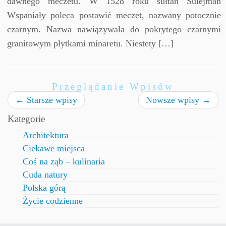
dawnego meczetu. W 1528 roku sułtan Sulejman
Wspaniały poleca postawić meczet, nazwany potocznie
czarnym. Nazwa nawiązywała do pokrytego czarnymi
granitowym płytkami minaretu. Niestety […]
Przeglądanie Wpisów
←
Starsze wpisy
Nowsze wpisy
→
Kategorie
Architektura
Ciekawe miejsca
Coś na ząb – kulinaria
Cuda natury
Polska górą
Życie codzienne