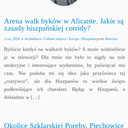
Arena walk byków w Alicante. Jakie są
zasady hiszpańskiej corridy?
2 cze, 2024
w
Architektura
/
Ciekawe miejsca
/
Europa
/
Hiszpania
przez
Marzena
Byliście kiedyś na walkach byków? A może widzieliście
je w telewizji? Dla mnie nie było to nigdy na tyle
atrakcyjne i interesujące wydarzenie, by poświęcać mu
czas. Nie podoba mi się idea jaka przyświeca tej
„rozrywce”, ale dla Hiszpanów to wielkie święto
podkreślające ich charakter. Będąc w Hiszpanii, a
dokładnie w […]
Okolice Szklarskiej Poręby. Piechowice