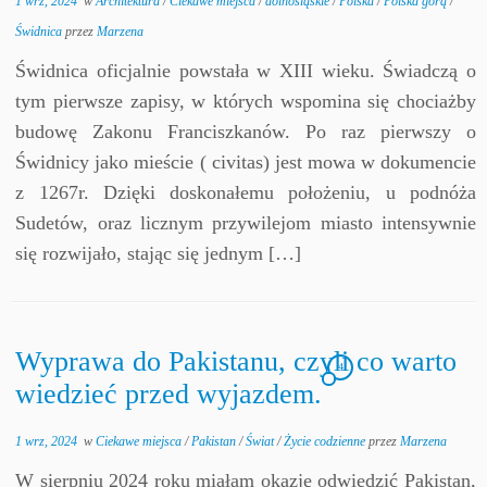
1 wrz, 2024
w
Architektura
/
Ciekawe miejsca
/
dolnośląskie
/
Polska
/
Polska górą
/
Świdnica
przez
Marzena
Świdnica oficjalnie powstała w XIII wieku. Świadczą o
tym pierwsze zapisy, w których wspomina się chociażby
budowę Zakonu Franciszkanów. Po raz pierwszy o
Świdnicy jako mieście ( civitas) jest mowa w dokumencie
z 1267r. Dzięki doskonałemu położeniu, u podnóża
Sudetów, oraz licznym przywilejom miasto intensywnie
się rozwijało, stając się jednym […]
Wyprawa do Pakistanu, czyli co warto
4
wiedzieć przed wyjazdem.
1 wrz, 2024
w
Ciekawe miejsca
/
Pakistan
/
Świat
/
Życie codzienne
przez
Marzena
W sierpniu 2024 roku miałam okazję odwiedzić Pakistan,