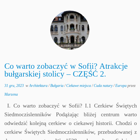
Co warto zobaczyć w Sofii? Atrakcje
bułgarskiej stolicy – CZĘŚĆ 2.
31 gru, 2023
w
Architektura
/
Bułgaria
/
Ciekawe miejsca
/
Cuda natury
/
Europa
przez
Marzena
I. Co warto zobaczyć w Sofii? I.1 Cerkiew Świętych
Siedmoczislenników Podążając bliżej centrum warto
odwiedzić kolejną cerkiew o ciekawej historii. Chodzi o
cerkiew Świętych Siedmoczislenników, przebudowanej z