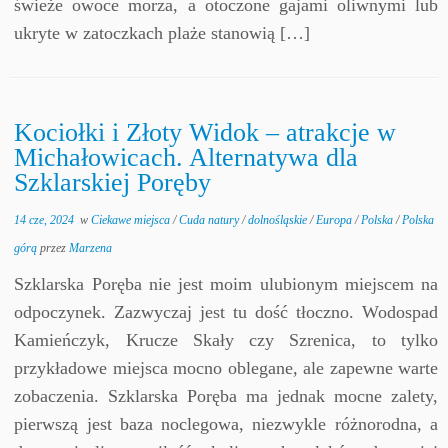
świeże owoce morza, a otoczone gajami oliwnymi lub
ukryte w zatoczkach plaże stanowią […]
Kociołki i Złoty Widok – atrakcje w
Michałowicach. Alternatywa dla
Szklarskiej Poręby
14 cze, 2024
w
Ciekawe miejsca
/
Cuda natury
/
dolnośląskie
/
Europa
/
Polska
/
Polska
górą
przez
Marzena
Szklarska Poręba nie jest moim ulubionym miejscem na
odpoczynek. Zazwyczaj jest tu dość tłoczno. Wodospad
Kamieńczyk, Krucze Skały czy Szrenica, to tylko
przykładowe miejsca mocno oblegane, ale zapewne warte
zobaczenia. Szklarska Poręba ma jednak mocne zalety,
pierwszą jest baza noclegowa, niezwykle różnorodna, a