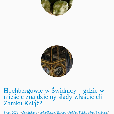
Hochbergowie w Świdnicy – gdzie w
mieście znajdziemy ślady właścicieli
Zamku Książ?
3 maj, 2024
w
Architektura
/
dolnośląskie
/
Europa
/
Polska
/
Polska górą
/
Świdnica
/