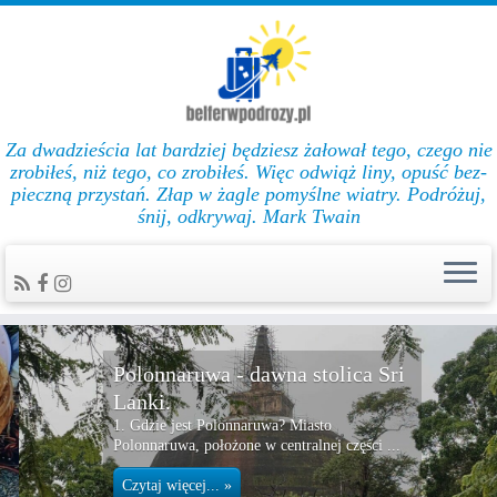
Za dwadzieścia lat bar­dziej będziesz żałował te­go, cze­go nie
zro­biłeś, niż te­go, co zro­biłeś. Więc od­wiąż li­ny, opuść bez­
pie­czną przys­tań. Złap w żag­le po­myślne wiat­ry. Podróżuj,
śnij, odkrywaj. Mark Twain
Polonnaruwa - dawna stolica Sri
Lanki.
1. Gdzie jest Polonnaruwa? Miasto
Polonnaruwa, położone w centralnej części ...
Czytaj więcej... »